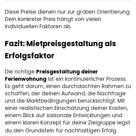
City-Apartment in
70–
110–
Diese Preise dienen nur zur groben Orientierung.
guter Lage
100 €
140 €
Dein konkreter Preis hängt von vielen
individuellen Faktoren ab.
Fazit: Mietpreisgestaltung als
Erfolgsfaktor
Die richtige
Preisgestaltung deiner
Ferienwohnung
ist ein kontinuierlicher Prozess.
Es geht darum, einen durchdachten Rahmen zu
schaffen, der deinen Aufwand, die Nachfrage
und die Marktbedingungen berücksichtigt. Mit
einer realistischen Einschätzung deiner Kosten,
einem Blick auf saisonale Entwicklungen und
einem klaren Konzept für deine Zielgruppe legst
du den Grundstein für nachhaltigen Erfolg.