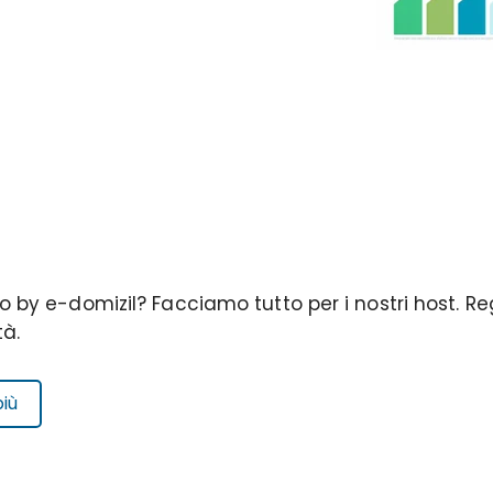
o by e-domizil? Facciamo tutto per i nostri host. R
à.
più