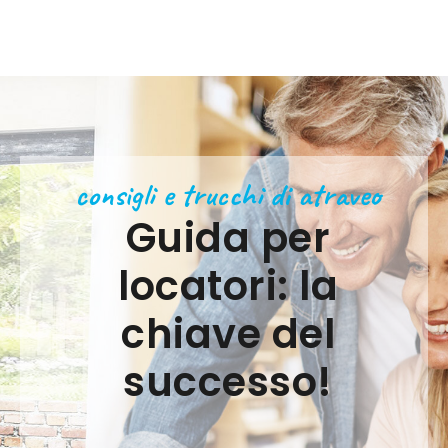
consigli e trucchi di atraveo
Guida per
locatori: la
chiave del
successo!